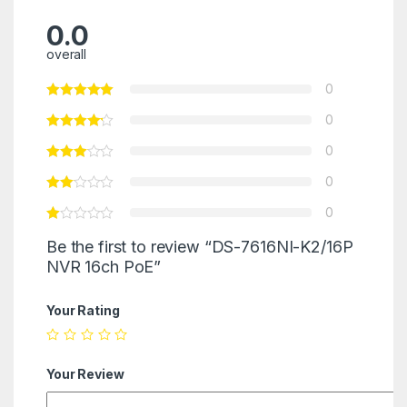
0.0
overall
0
0
0
0
0
Be the first to review “DS-7616NI-K2/16P
NVR 16ch PoE”
Your Rating
Your Review