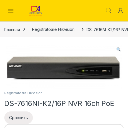
Skip to navigation
Skip to content
Главная
Registratoare Hikvision
DS-7616NI-K2/16P NV
Registratoare Hikvision
DS-7616NI-K2/16P NVR 16ch PoE
Сравнить