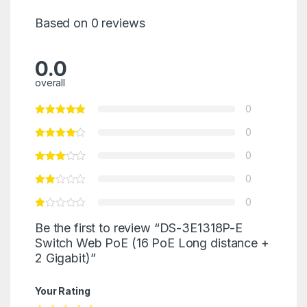
Based on 0 reviews
0.0
overall
0
0
0
0
0
Be the first to review “DS-3E1318P-E
Switch Web PoE (16 PoE Long distance +
2 Gigabit)”
Your Rating