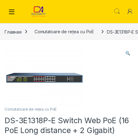
Skip to navigation
Skip to content
Главная
Comutatoare de rețea cu PoE
DS-3E1318P-E S
Comutatoare de rețea cu PoE
DS-3E1318P-E Switch Web PoE (16
PoE Long distance + 2 Gigabit)