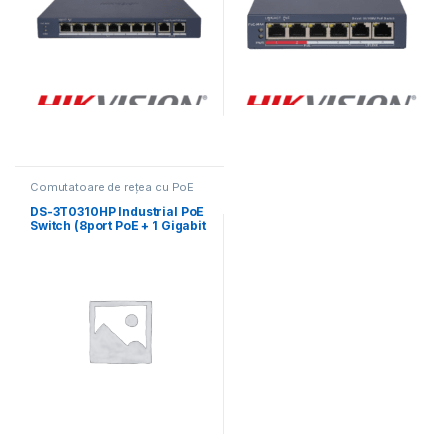
Comutatoare de rețea cu PoE
DS-3T0310HP Industrial PoE
Switch (8port PoE + 1 Gigabit
+ 1 Gigabit SFP Uplink)