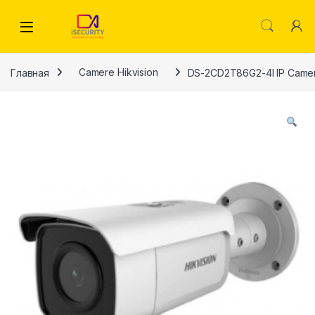
Skip to navigation
Skip to content
Главная
Camere Hikvision
DS-2CD2T86G2-4I IP Camer