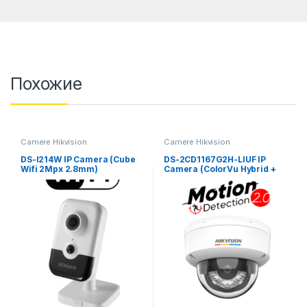
Похожие
Camere Hikvision
Camere Hikvision
DS-I214W IP Camera (Cube
DS-2CD1167G2H-LIUF IP
Wifi 2Mpx 2.8mm)
Camera (ColorVu Hybrid +
Acusense Dome 6Mpx 4
mm)