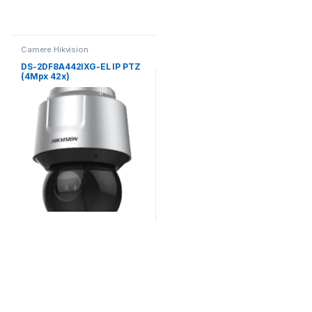
Camere Hikvision
DS-2DF8A442IXG-EL IP PTZ
(4Mpx 42x)