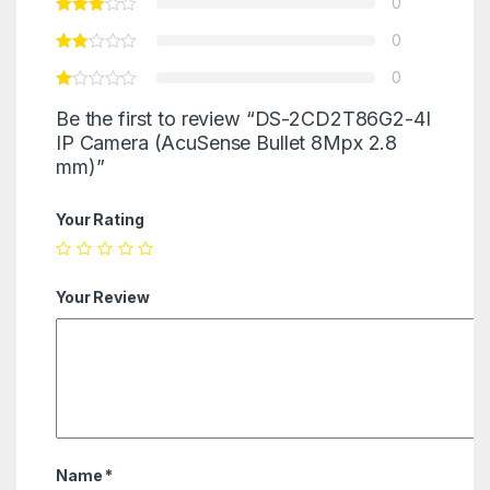
0
0
0
Be the first to review “DS-2CD2T86G2-4I
IP Camera (AcuSense Bullet 8Mpx 2.8
mm)”
Your Rating
Your Review
Name
*