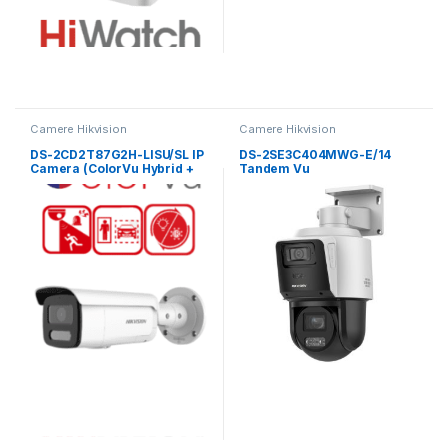
Camere Hikvision
Camere Hikvision
DS-2CD2T87G2H-LISU/SL IP
DS-2SE3C404MWG-E/14
Camera (ColorVu Hybrid +
Tandem Vu
Acusense Bullet 8Mpx
2.8mm)