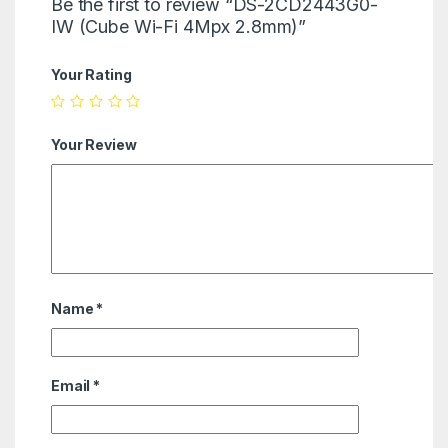
Be the first to review “DS-2CD2443G0-
IW (Cube Wi-Fi 4Mpx 2.8mm)”
Your Rating
Your Review
Name
*
Email
*