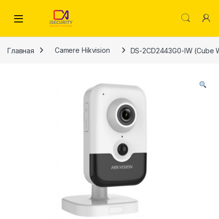
Skip to navigation
Skip to content
Главная
Camere Hikvision
DS-2CD2443G0-IW (Cube W