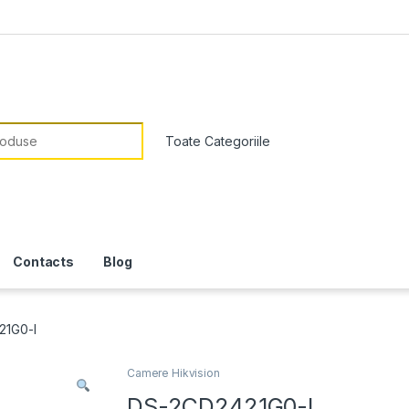
or:
Contacts
Blog
21G0-I
Camere Hikvision
DS-2CD2421G0-I