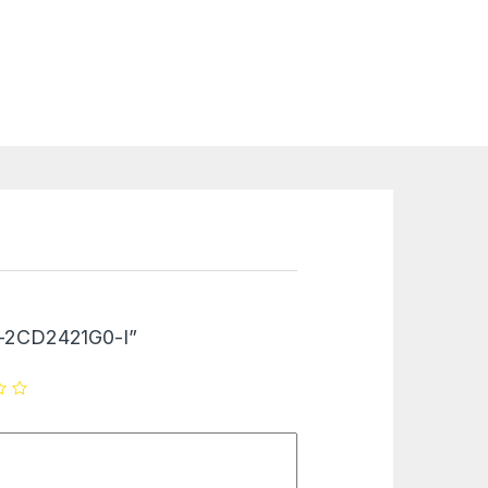
DS-2CD2421G0-I”