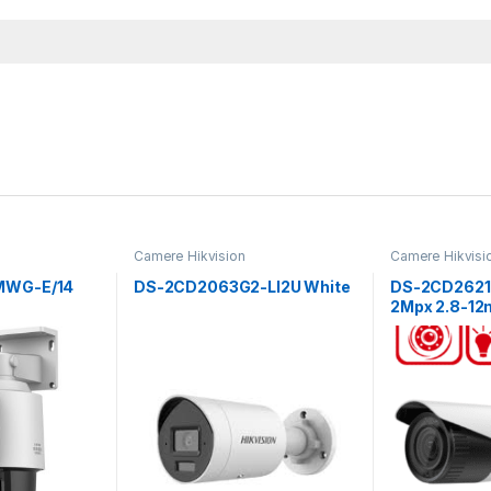
Camere Hikvision
Camere Hikvisi
MWG-E/14
DS-2CD2063G2-LI2U White
DS-2CD2621G
2Mpx 2.8-1