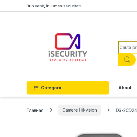
Skip to navigation
Skip to content
Bun venit, în lumea securitatii
Search f
Categorii
About
Главная
Camere Hikvision
DS-2CD24