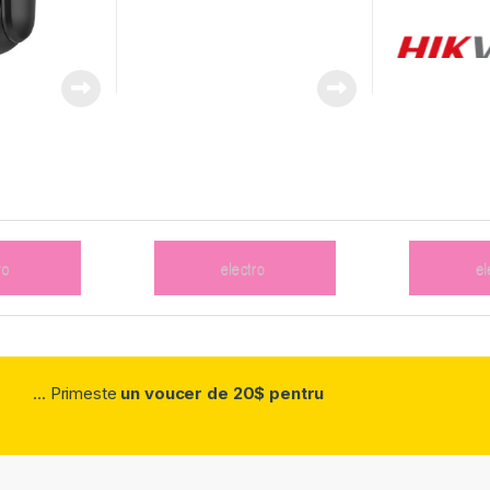
... Primeste
un voucer de 20$ pentru