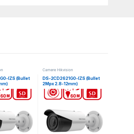
on
Camere Hikvision
0-IZS (Bullet
DS-2CD2621G0-IZS (Bullet
2mm)
2Mpx 2.8-12mm)