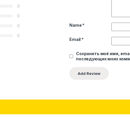
0
0
Name
*
0
0
Email
*
Сохранить моё имя, emai
последующих моих комм