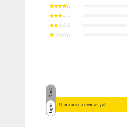
Dark
There are no reviews yet.
Light