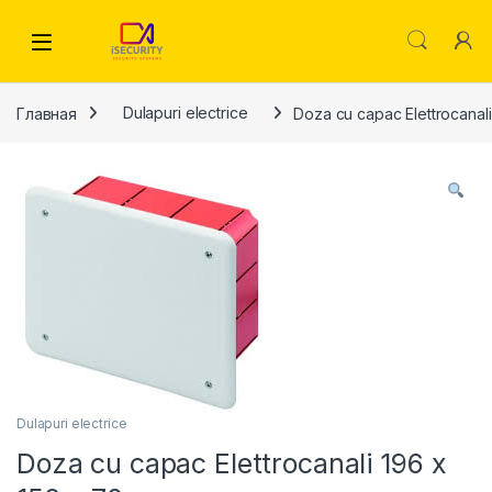
Skip to navigation
Skip to content
Главная
Dulapuri electrice
Doza cu capac Elettrocanal
Dulapuri electrice
Doza cu capac Elettrocanali 196 x