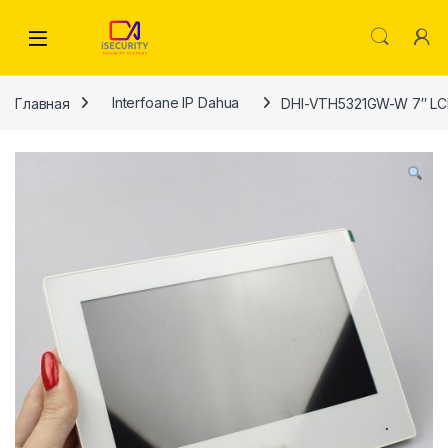
Skip to navigation
Skip to content
Главная
Interfoane IP Dahua
DHI-VTH5321GW-W 7″ L