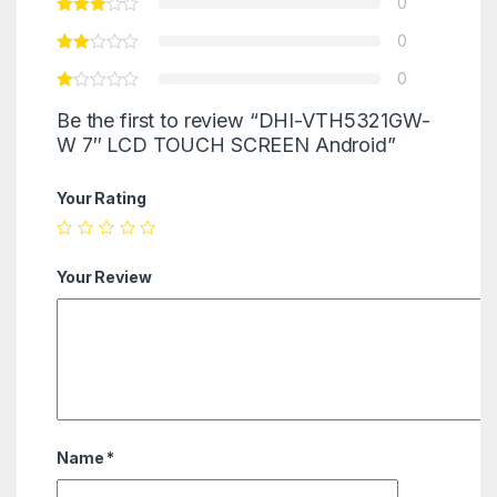
0
0
0
Be the first to review “DHI-VTH5321GW-
W 7″ LCD TOUCH SCREEN Android”
Your Rating
Your Review
Name
*