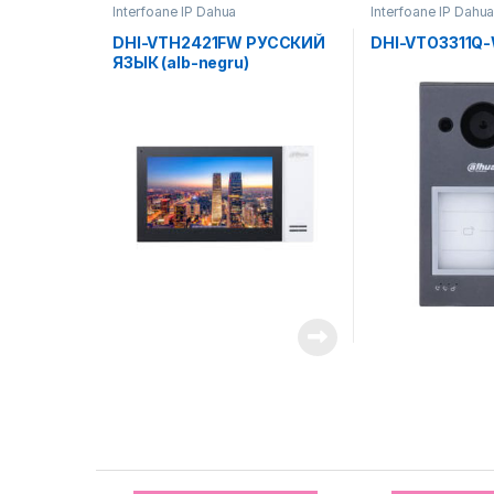
Interfoane IP Dahua
Interfoane IP Dahu
DHI-VTH2421FW РУССКИЙ
DHI-VTO3311Q
ЯЗЫК (alb-negru)
Brands Carousel