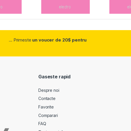
... Primeste
un voucer de 20$ pentru
Gaseste rapid
Despre noi
Contacte
Favorite
Comparari
FAQ