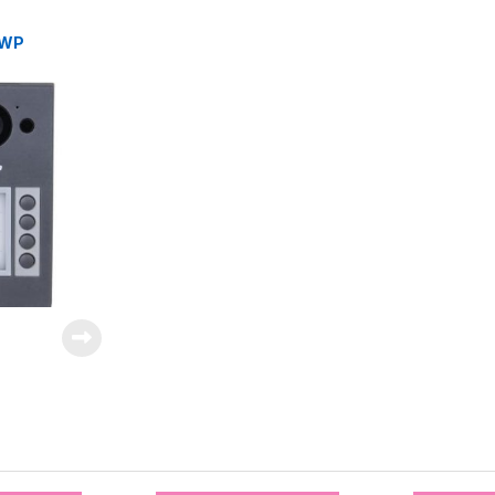
a
-WP