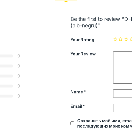
Be the first to review
(alb-negru)”
Your Rating
Your Review
0
0
0
0
Name
*
0
Email
*
Сохранить моё имя, emai
последующих моих комм