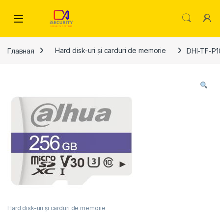
Skip to navigation
Skip to content
Главная
Hard disk-uri și carduri de memorie
DHI-TF-P
Hard disk-uri și carduri de memorie