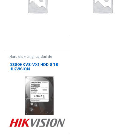
Hard disk-uri și carduri de
memorie
DS80HKVS-VX1 HDD 8 TB
HIKVISION