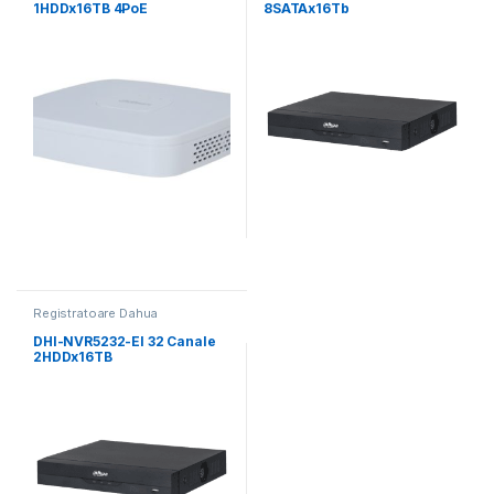
1HDDx16TB 4PoE
8SATAx16Tb
Registratoare Dahua
DHI-NVR5232-EI 32 Canale
2HDDx16TB