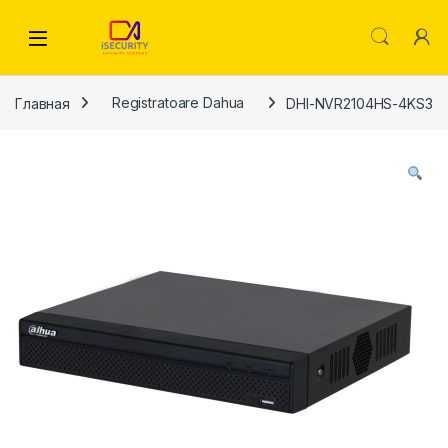
Skip to navigation
Skip to content
Главная
Registratoare Dahua
DHI-NVR2104HS-4KS3