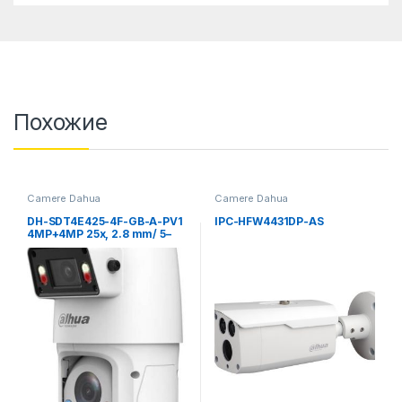
Похожие
Camere Dahua
Camere Dahua
DH-SDT4E425-4F-GB-A-PV1
IPC-HFW4431DP-AS
4MP+4MP 25x, 2.8 mm/ 5–
125mm