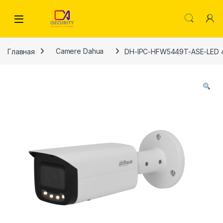
Skip to navigation
Skip to content
Главная
Camere Dahua
DH-IPC-HFW5449T-ASE-LED 