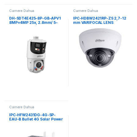
Camere Dahua
Camere Dahua
DH-SDT4E425-8P-GB-APV1
IPC-HDBW2421RP-ZS 2,7-12
8MP+4MP 25x, 2.8mm/ 5–
mm VARIFOCAL LENS
125mm
Camere Dahua
IPC-HFW2431DG-4G-SP-
EAU-B Bullet 4G Solar Power
4MP