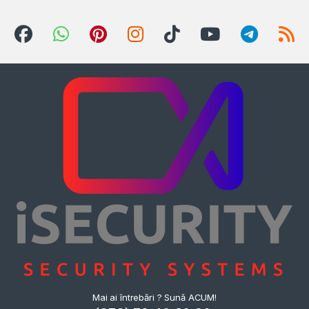
Mai ai întrebări ? Sună ACUM!