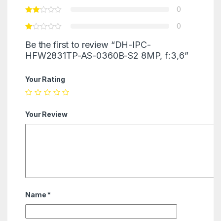
0
0
Be the first to review “DH-IPC-
HFW2831TP-AS-0360B-S2 8MP, f:3,6”
Your Rating
Your Review
Name
*