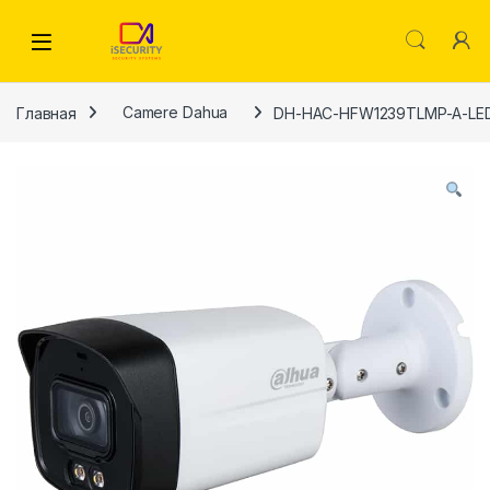
Skip to navigation
Skip to content
Главная
Camere Dahua
DH-HAC-HFW1239TLMP-A-LE