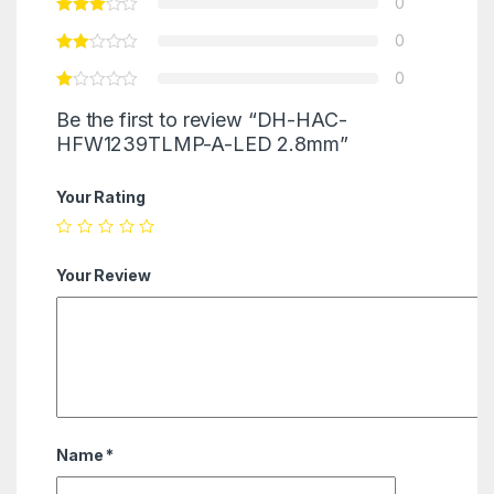
0
0
0
Be the first to review “DH-HAC-
HFW1239TLMP-A-LED 2.8mm”
Your Rating
Your Review
Name
*