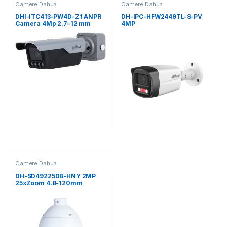
Camere Dahua
Camere Dahua
DHI-ITC413-PW4D-Z1 ANPR
DH-IPC-HFW2449TL-S-PV
Camera 4Mp 2.7–12 mm
4MP
Camere Dahua
DH-SD49225DB-HNY 2MP
25xZoom 4.8-120mm