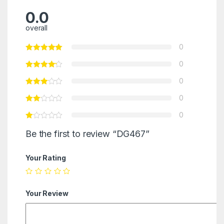
0.0
overall
0
0
0
0
0
Be the first to review “DG467”
Your Rating
Your Review