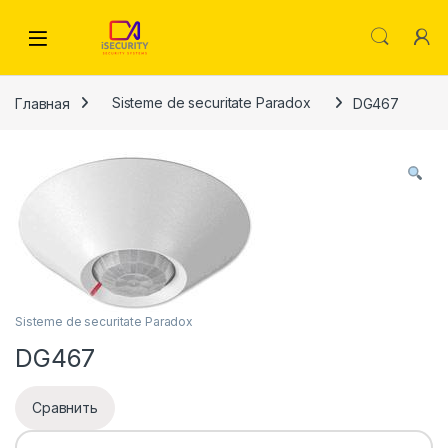
Skip to navigation
Skip to content
Главная
Sisteme de securitate Paradox
DG467
Sisteme de securitate Paradox
DG467
Сравнить