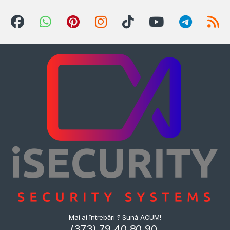
Mai ai întrebări ? Sună ACUM!
(373) 79 40 80 90,