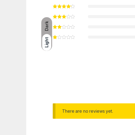
Dark
Light
There are no reviews yet.