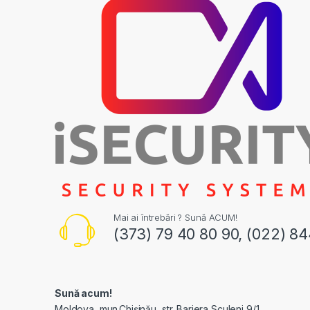
Mai ai întrebări ? Sună ACUM!
(373) 79 40 80 90, (022) 8
Sună acum!
Moldova, mun.Chișinău, str. Bariera Sculeni 9/1