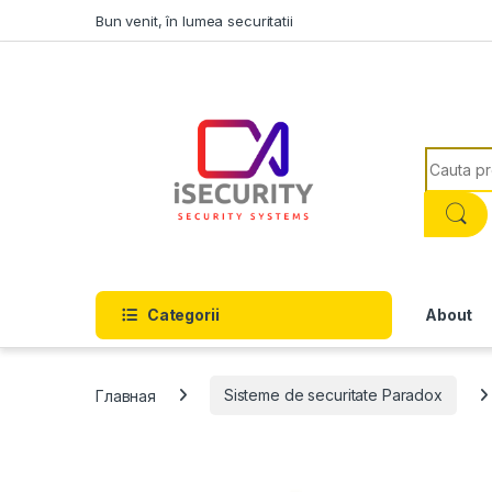
Skip to navigation
Skip to content
Bun venit, în lumea securitatii
Search f
Categorii
About
Главная
Sisteme de securitate Paradox