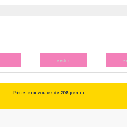
... Primeste
un voucer de 20$ pentru