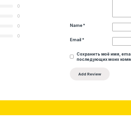
0
0
Name
*
0
0
Email
*
Сохранить моё имя, emai
последующих моих комм