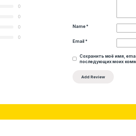
0
0
Name
*
0
0
Email
*
Сохранить моё имя, emai
последующих моих комм