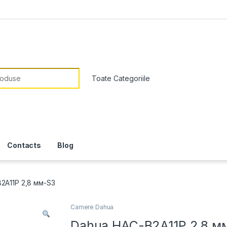
or:
Contacts
Blog
2A11P 2,8 мм-S3
Camere Dahua
Dahua HAC-B2A11P 2,8 м