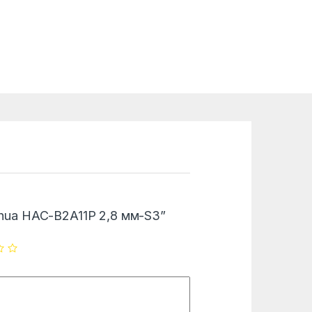
“Dahua HAC-B2A11P 2,8 мм-S3”