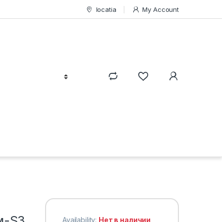
locatia
My Account
м-S3
Availability:
Нет в наличии