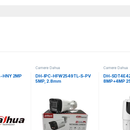
Camere Dahua
Camere Dahua
B-HNY 2MP
DH-IPC-HFW2549TL-S-PV
DH-SDT4E42
5MP, 2.8mm
8MP+4MP 25
125mm