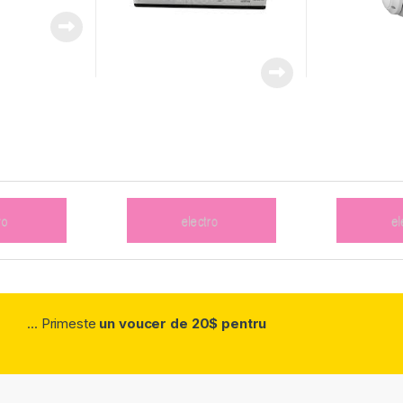
... Primeste
un voucer de 20$ pentru