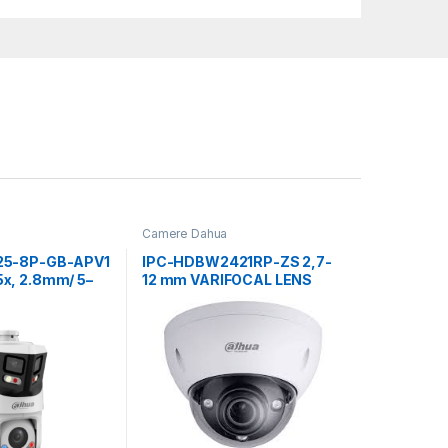
Camere Dahua
5-8P-GB-APV1
IPC-HDBW2421RP-ZS 2,7-
x, 2.8mm/ 5–
12 mm VARIFOCAL LENS