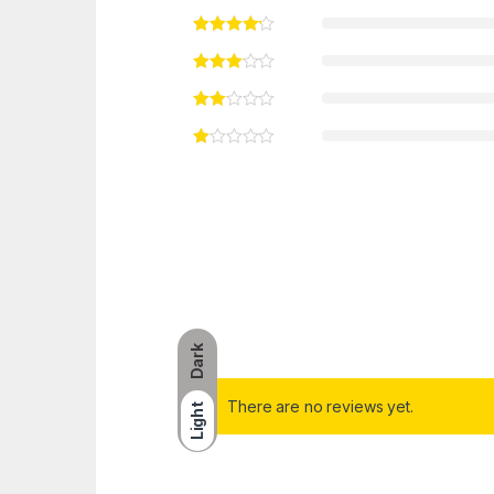
Dark
There are no reviews yet.
Light