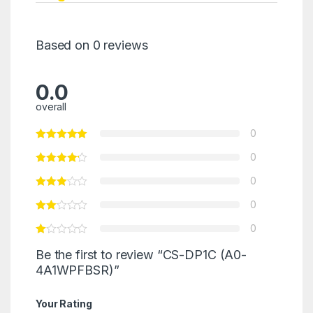
Based on 0 reviews
0.0
overall
0
0
0
0
0
Be the first to review “CS-DP1C (A0-
4A1WPFBSR)”
Your Rating