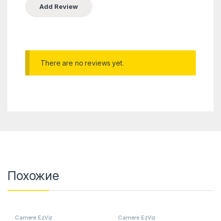
There are no reviews yet.
Похожие
Camere EzViz
Camere EzViz