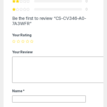
0
0
Be the first to review “CS-CV346-A0-
7A3WFR”
Your Rating
Your Review
Name
*