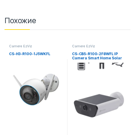
Похожие
Camere EzViz
Camere EzViz
CS-H3-R100-1J5WKFL
CS-CB5-R100-2F8WFL IP
Camera Smart Home Solar
Battery