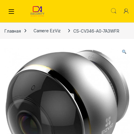
Skip to navigation
Skip to content
Главная
Camere EzViz
CS-CV346-A0-7A3WFR