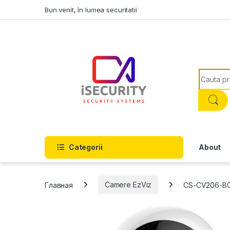
Skip to navigation
Skip to content
Bun venit, în lumea securitatii
Search f
Categorii
About
Главная
Camere EzViz
CS-CV206-B