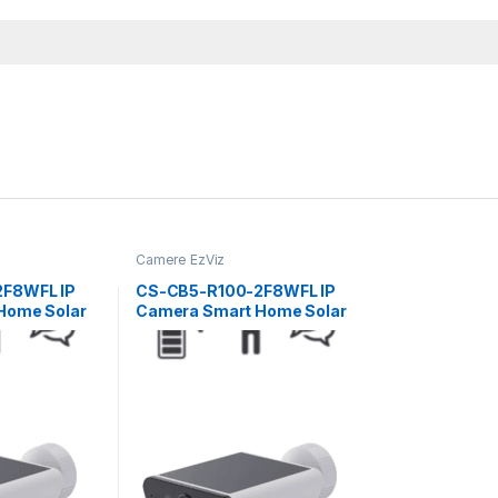
Camere EzViz
F8WFL IP
CS-CB5-R100-2F8WFL IP
Home Solar
Camera Smart Home Solar
Battery