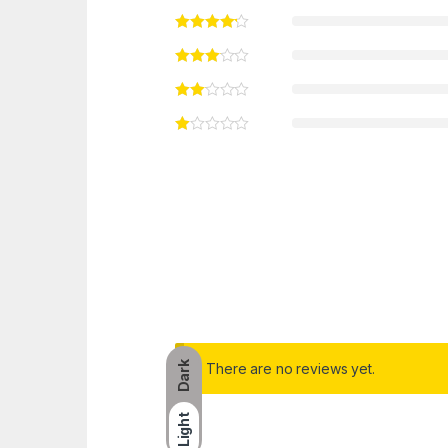
Dark
There are no reviews yet.
Light