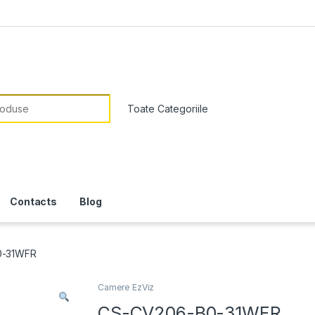
or:
Contacts
Blog
0-31WFR
Camere EzViz
CS-CV206-B0-31WFR