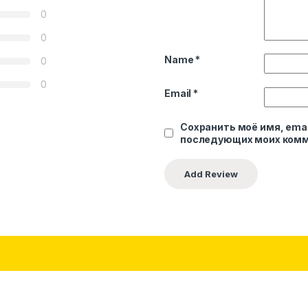
0
0
Name
*
0
0
Email
*
Сохранить моё имя, emai
последующих моих комм