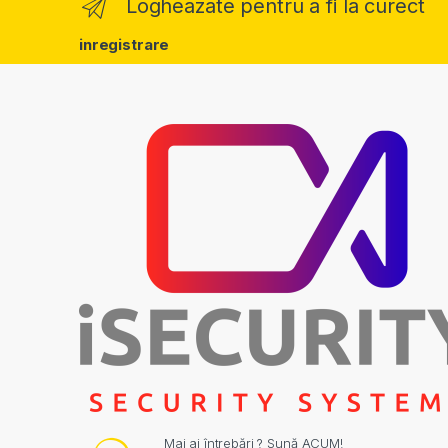
Logheazate pentru a fi la curect
inregistrare
Mai ai întrebări ? Sună ACUM!