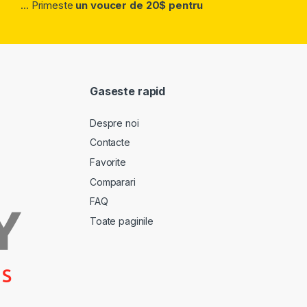
... Primeste
un voucer de 20$ pentru
Gaseste rapid
Despre noi
Contacte
Favorite
Comparari
FAQ
Toate paginile