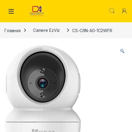
Skip to navigation
Skip to content
Главная
Camere EzViz
CS-C6N-A0-1C2WFR