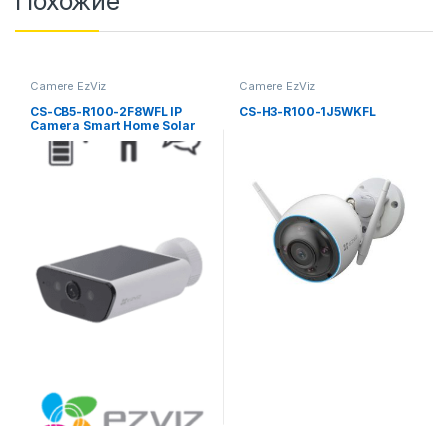
Похожие
Camere EzViz
Camere EzViz
CS-CB5-R100-2F8WFL IP
CS-H3-R100-1J5WKFL
Camera Smart Home Solar
Battery