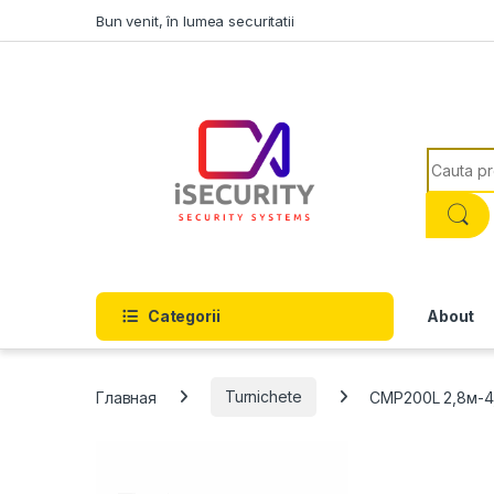
Skip to navigation
Skip to content
Bun venit, în lumea securitatii
Search f
Categorii
About
Главная
Turnichete
CMP200L 2,8м-4