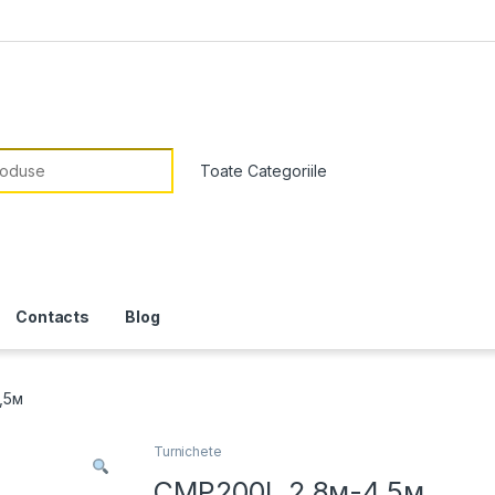
or:
Contacts
Blog
,5м
Turnichete
CMP200L 2,8м-4,5м