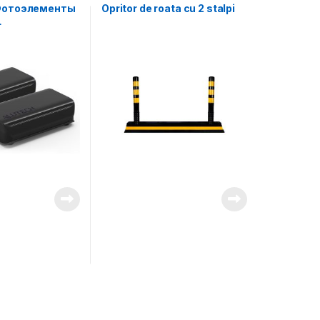
/Фотоэлементы
Opritor de roata cu 2 stalpi
L