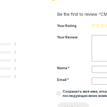
Be the first to review “
Your Rating
Your Review
0
0
0
Name
*
0
0
Email
*
Сохранить моё имя, emai
последующих моих комм