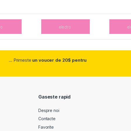
... Primeste
un voucer de 20$ pentru
Gaseste rapid
Despre noi
Contacte
Favorite