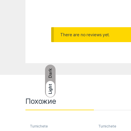
There are no reviews yet.
Dark
Light
Похожие
Turnichete
Turnichete