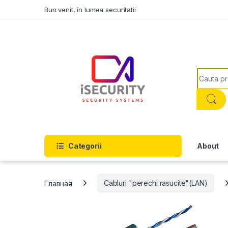
Skip to navigation
Skip to content
Bun venit, în lumea securitatii
Search f
Categorii
About
Главная
Cabluri "perechi rasucite"(LAN)