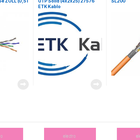
5e ZOLL (0,51
UTP Solid (4x2x25) 27576
SL200
ETK Kablo