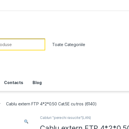
or:
Contacts
Blog
Cablu extern FTP 4*2*0.50 Cat.5E cu tros (6140)
Cabluri "perechi rasucite"(LAN)
Cablu extern FTP 4*2*0.5