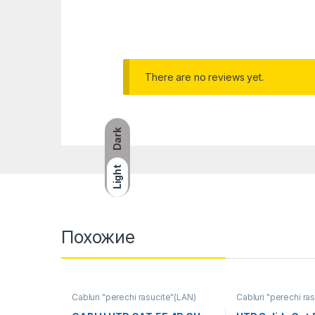
There are no reviews yet.
Dark
Light
Похожие
Cabluri "perechi rasucite"(LAN)
Cabluri "perechi ra