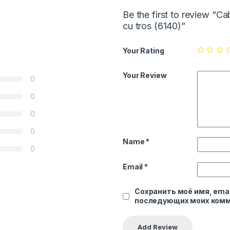
Be the first to review “C
cu tros (6140)”
Your Rating
Your Review
0
0
0
0
Name
*
0
Email
*
Сохранить моё имя, emai
последующих моих комм