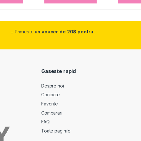
... Primeste
un voucer de 20$ pentru
Gaseste rapid
Despre noi
Contacte
Favorite
Comparari
FAQ
Toate paginile