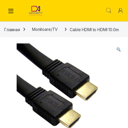
Skip to navigation
Skip to content
Главная
Monitoare/TV
Cable HDMI to HDMI 10.0m