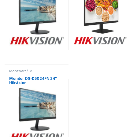
Monitoare/TV
Monitor DS-D5024FN 24″
Hikvision