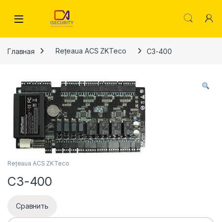
Skip to navigation
Skip to content
Главная
Rețeaua ACS ZKTeco
C3-400
Rețeaua ACS ZKTeco
C3-400
Сравнить