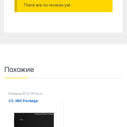
There are no reviews yet.
Похожие
Rețeaua ACS ZKTeco
C2-260 Package