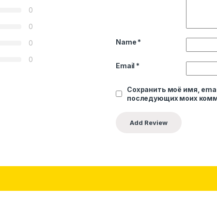
0
0
Name
*
0
0
Email
*
Сохранить моё имя, emai
последующих моих комм