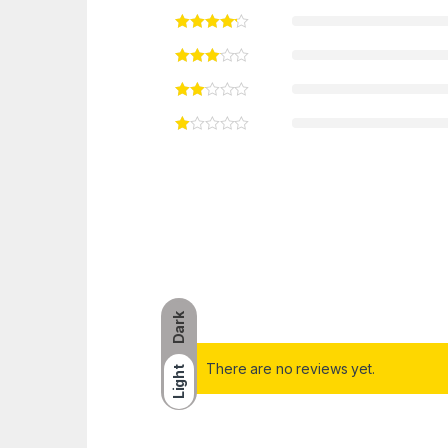
Dark
There are no reviews yet.
Light