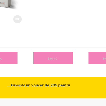
... Primeste
un voucer de 20$ pentru