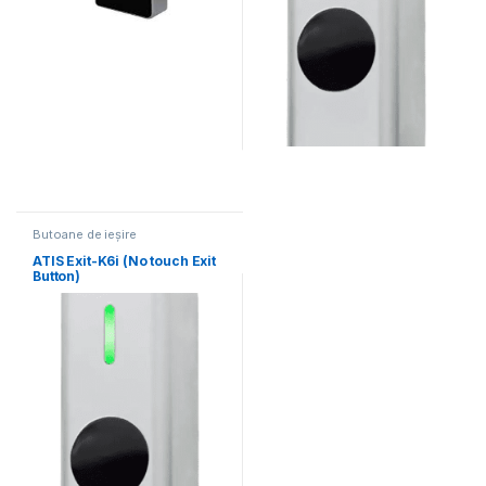
Butoane de ieșire
ATIS Exit-K6i (No touch Exit
Button)