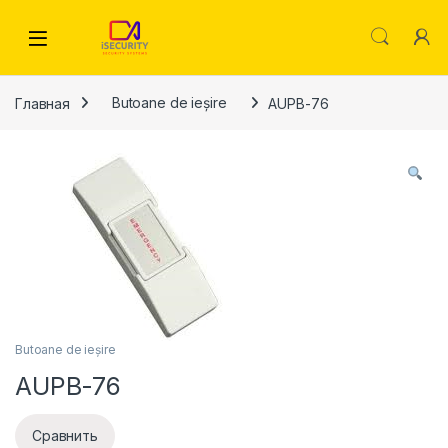
Skip to navigation
Skip to content
Главная
Butoane de ieșire
AUPB-76
Butoane de ieșire
AUPB-76
Сравнить