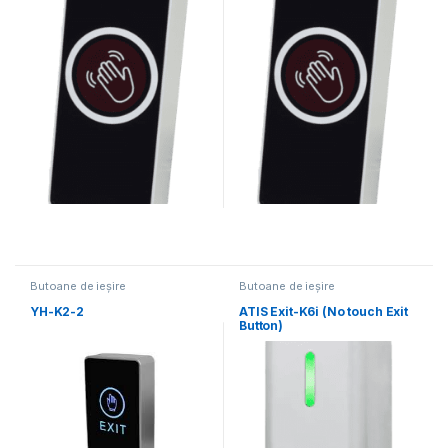
Butoane de ieșire
Butoane de ieșire
YH-K2-2
ATIS Exit-K6i (No touch Exit
Button)