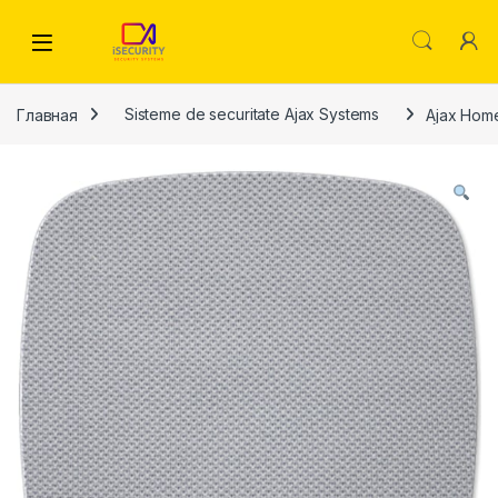
Skip to navigation
Skip to content
Главная
Sisteme de securitate Ajax Systems
Ajax Home