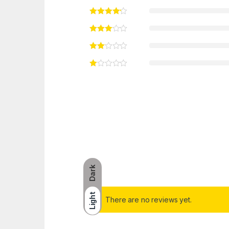
Dark
Light
There are no reviews yet.