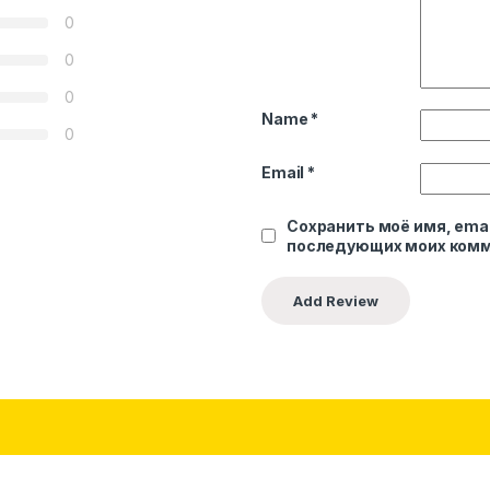
0
0
0
Name
*
0
Email
*
Сохранить моё имя, emai
последующих моих комм