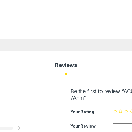
Reviews
Be the first to review
7Ahm”
Your Rating
Your Review
0