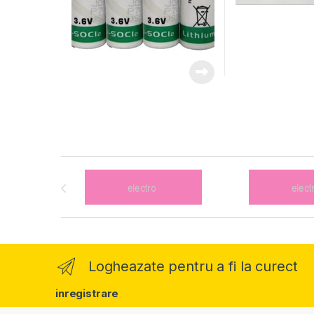
Brands Carousel
Logheazate pentru a fi la curect
inregistrare