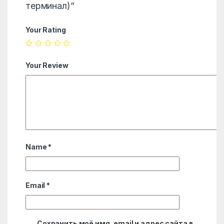
терминал)”
Your Rating
Your Review
Name
*
Email
*
Сохранить моё имя, email и адрес сайта в