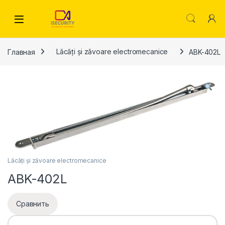
Skip to navigation
Skip to content
Главная
Lăcăți și zăvoare electromecanice
ABK-402L
Lăcăți și zăvoare electromecanice
ABK-402L
Сравнить