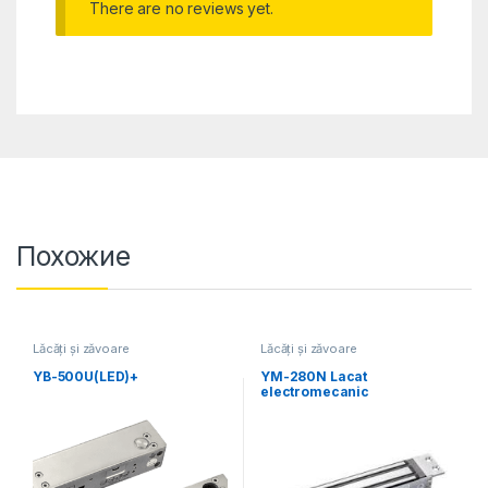
There are no reviews yet.
Похожие
Lăcăți și zăvoare
Lăcăți și zăvoare
electromecanice
electromecanice
YB-500U(LED)+
YM-280N Lacat
electromecanic