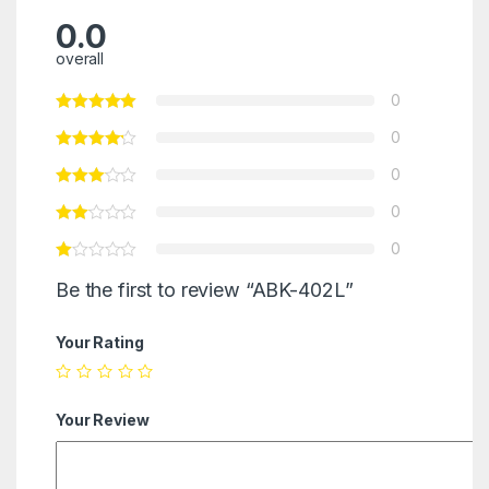
0.0
overall
0
0
0
0
0
Be the first to review “ABK-402L”
Your Rating
Your Review