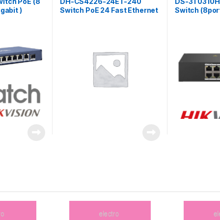
itch PoE (8
DH-CS4226-24ET-240
DS-3T0310HP
gabit )
Switch PoE 24 Fast Ethernet
Switch (8port
+ 1 Gigabit S