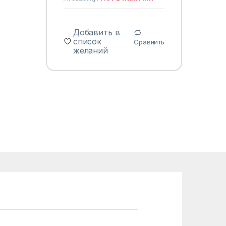
Добавить в
список
Сравнить
желаний