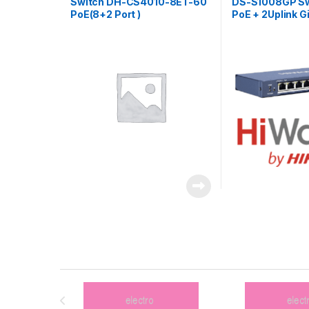
Switch DH-CS4010-8ET-60
DS-S1008GP Sw
PoE(8+2 Port )
PoE + 2Uplink Gi
Hiwatch
Brands Carousel