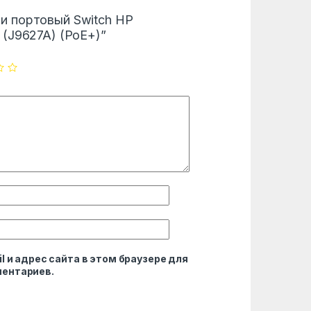
48-и портовый Switch HP
 (J9627A) (PoE+)”
l и адрес сайта в этом браузере для
ентариев.