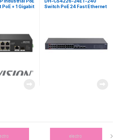
 Industrial PoE
DH-CS4226-24ET-240
 PoE + 1 Gigabit
Switch PoE 24 Fast Ethernet
FP Uplink)