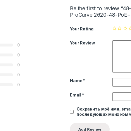
Be the first to review “
ProCurve 2620-48-PoE+
Your Rating
Your Review
0
0
0
0
Name
*
0
Email
*
Сохранить моё имя, emai
последующих моих комм