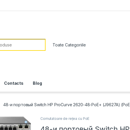
or:
Contacts
Blog
48-и портовый Switch HP ProCurve 2620-48-PoE+ (J9627A) (PoE
Comutatoare de rețea cu PoE
48-и портовый Switch HP