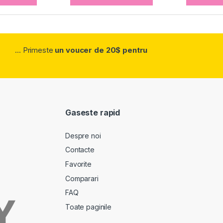
... Primeste
un voucer de 20$ pentru
Gaseste rapid
Despre noi
Contacte
Favorite
Comparari
FAQ
Toate paginile