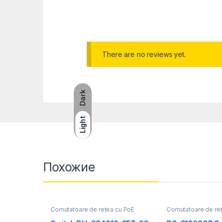
There are no reviews yet.
Dark
Light
Похожие
Comutatoare de rețea cu PoE
Comutatoare de re