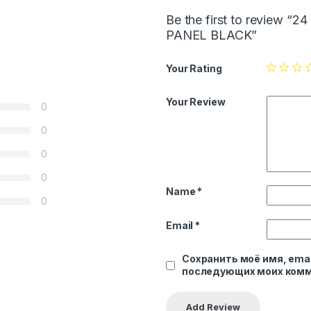
Be the first to review 
PANEL BLACK”
Your Rating
Your Review
0
0
0
0
Name
*
0
Email
*
Сохранить моё имя, emai
последующих моих комм