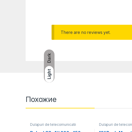
There are no reviews yet.
Dark
Light
Похожие
Dulapuri de telecomunicatii
Dulapuri de telecom