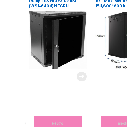
Dulap LSS r4U 600x 450
19” Rack-Moun
(WS1-6404) NEGRU
15U/600*600 bl
Brands Carousel