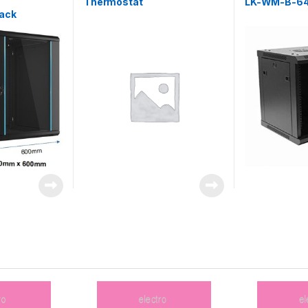
t
Thermostat
LK-WM-B-64
ack