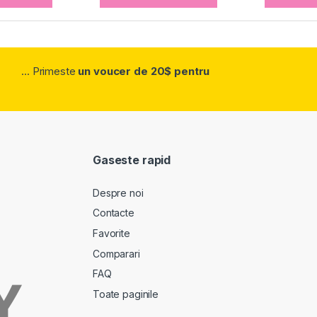
... Primeste
un voucer de 20$ pentru
Gaseste rapid
Despre noi
Contacte
Favorite
Comparari
FAQ
Toate paginile