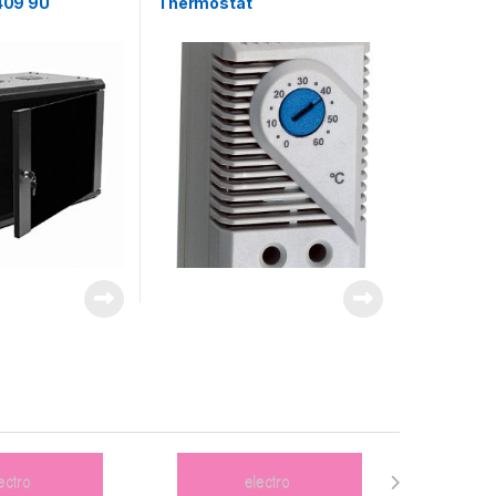
09 9U
Thermostat