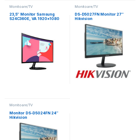
Monitoare/TV
Monitoare/TV
23,5″ Monitor Samsung
DS-D5027FN Monitor 27″
S24C360E, VA 1920×1080
Hikvision
FHD, Negru
Monitoare/TV
Monitor DS-D5024FN 24″
Hikvision