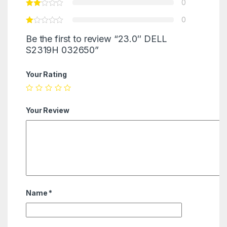
0
0
Be the first to review “23.0″ DELL
S2319H 032650”
Your Rating
Your Review
Name
*