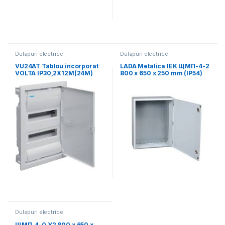
Dulapuri electrice
Dulapuri electrice
VU24AT Tablou incorporat
LADA Metalica IEK ЩМП-4-2
VOLTA IP30,2X12M(24M)
800 x 650 x 250 mm (IP54)
usa met
Dulapuri electrice
ЩМП-4-0 Y2 800 x 650 x