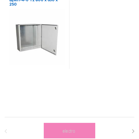
250
Brands Carousel