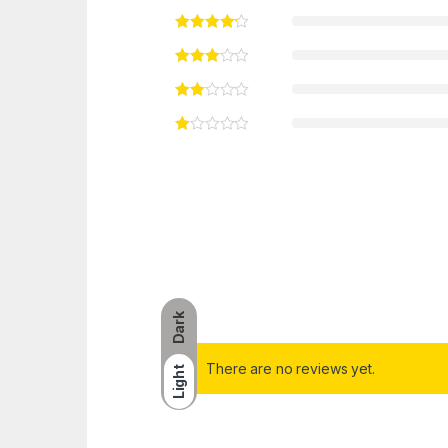
Dark
There are no reviews yet.
Light