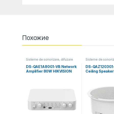
Похожие
Sisteme de sonorizare, difuzare
Sisteme de sonoriz
muzicală
muzicală
DS-QAE1A80G1-VB Network
DS-QAZ1203G1-
Amplifier 80W HIKVISION
Ceiling Speake
(двухканальный усилитель
HIKVISION(пот
динамик)