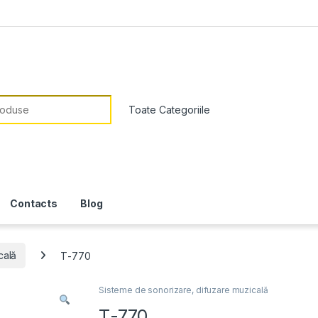
or:
Contacts
Blog
cală
Т-770
Sisteme de sonorizare, difuzare muzicală
Т-770