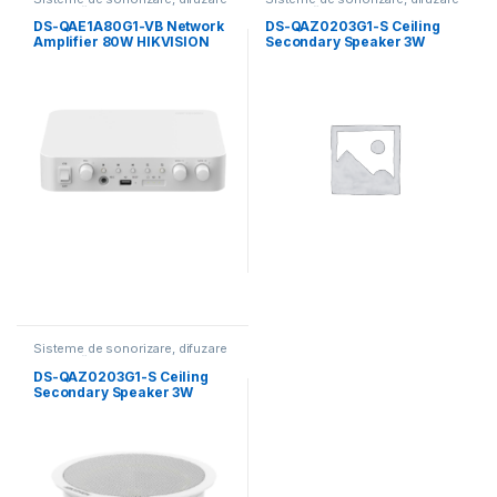
muzicală
muzicală
DS-QAE1A80G1-VB Network
DS-QAZ0203G1-S Ceiling
Amplifier 80W HIKVISION
Secondary Speaker 3W
(двухканальный усилитель
HIKVISION (потолочный
динамик)
Sisteme de sonorizare, difuzare
muzicală
DS-QAZ0203G1-S Ceiling
Secondary Speaker 3W
HIKVISION (потолочный
динамик)