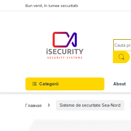
Skip to navigation
Skip to content
Bun venit, în lumea securitatii
Search f
Categorii
About
Главная
Sisteme de securitate Sea-Nord