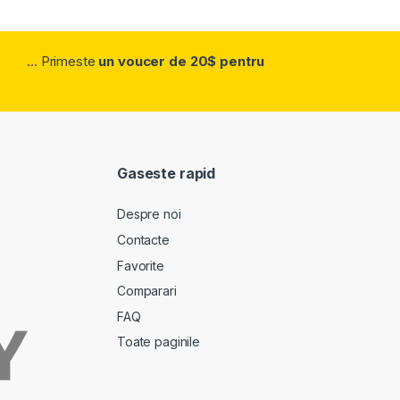
... Primeste
un voucer de 20$ pentru
Gaseste rapid
Despre noi
Contacte
Favorite
Comparari
FAQ
Toate paginile