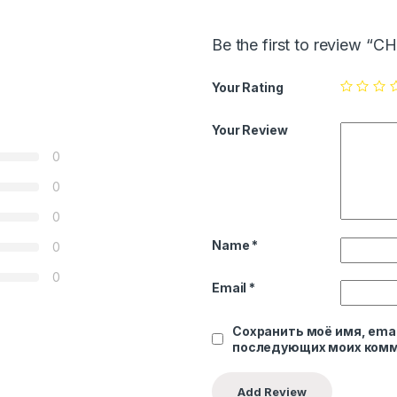
Be the first to review “
Your Rating
Your Review
0
0
0
Name
*
0
0
Email
*
Сохранить моё имя, emai
последующих моих комм