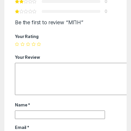
0
0
Be the first to review “МПН”
Your Rating
Your Review
Name
*
Email
*