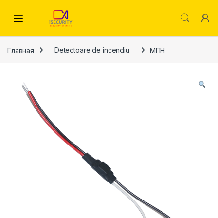
Skip to navigation
Skip to content
Главная
Detectoare de incendiu
МПН