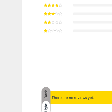
Dark
There are no reviews yet.
Light