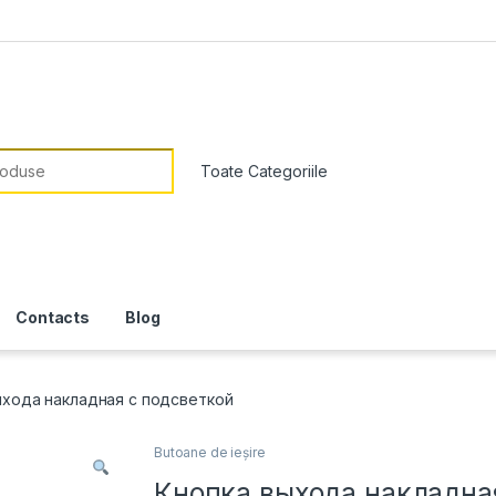
or:
Contacts
Blog
ыхода накладная с подсветкой
Butoane de ieșire
Кнопка выхода накладна