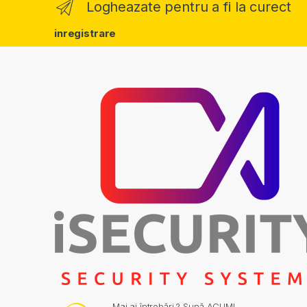
Logheazate pentru a fi la curect
inregistrare
Mai ai întrebări ? Sună ACUM!