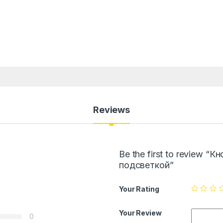
Reviews
Be the first to review “
подсветкой”
Your Rating
Your Review
0