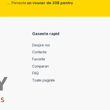
... Primeste
un voucer de 20$ pentru
Gaseste rapid
Despre noi
Contacte
Favorite
Comparari
FAQ
Toate paginile