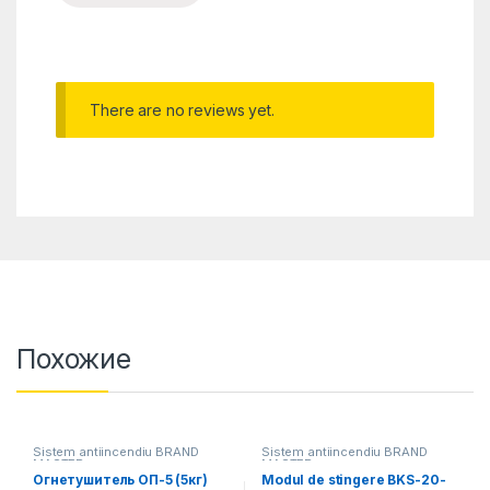
There are no reviews yet.
Похожие
Sistem antiincendiu BRAND
Sistem antiincendiu BRAND
MASTER
MASTER
Огнетушитель ОП-5 (5кг)
Modul de stingere BKS-20-