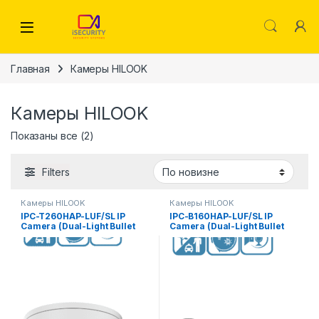
Skip to navigation
Skip to content
Главная
Камеры HILOOK
Камеры HILOOK
Сортировка: самые недавние
Показаны все (2)
Filters
Камеры HILOOK
Камеры HILOOK
IPC-T260HAP-LUF/SL IP
IPC-B160HAP-LUF/SL IP
Camera (Dual-Light Bullet
Camera (Dual-Light Bullet
6Mpx 2.8mm) HiLook
6Mpx 2.8mm) HiLook