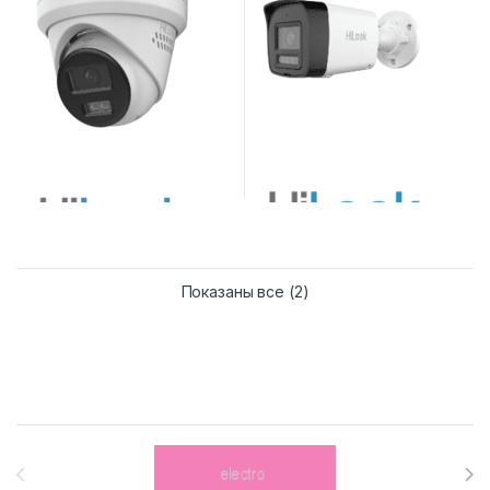
Сортировка: самые нед
Показаны все (2)
Brands Carousel